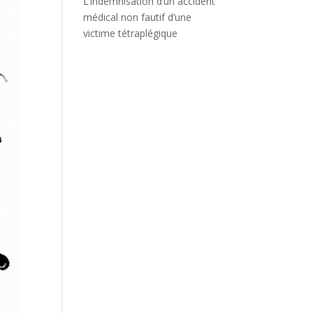
L’indemnisation d’un accident
médical non fautif d’une
victime tétraplégique